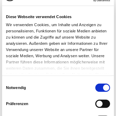
Freunden eine familiäre Atmosphäre,
köstliche
Forellengerichte
und
frisch geräucherte Spezialitäten
Diese Webseite verwendet Cookies
direkt aus unserer eigenen Fischfarm. Für Groß und Klein
Wir verwenden Cookies, um Inhalte und Anzeigen zu
bieten wir eine entspannte Umgebung mitten im
personalisieren, Funktionen für soziale Medien anbieten
Werratal.
zu können und die Zugriffe auf unsere Website zu
analysieren. Außerdem geben wir Informationen zu Ihrer
Wichtiger Hinweis:
Alle Details zum Programm finden
Verwendung unserer Website an unsere Partner für
Sie rechtzeitig hier auf unserer Website.
soziale Medien, Werbung und Analysen weiter. Unsere
Partner führen diese Informationen möglicherweise mit
weiteren Daten zusammen, die Sie ihnen bereitgestellt
haben oder die sie im Rahmen Ihrer Nutzung der Dienste
gesammelt haben.
Einwilligungsauswahl
Notwendig
Präferenzen